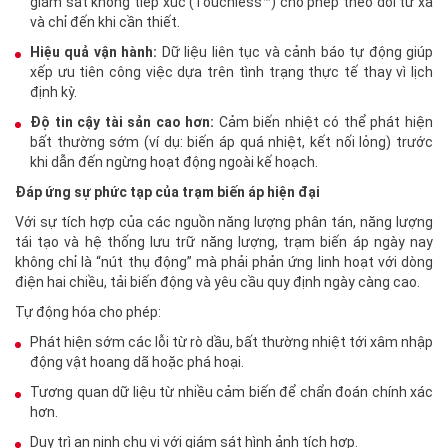
giám sát không tiếp xúc (Touchless™) cho phép theo dõi từ xa
và chỉ đến khi cần thiết.
Hiệu quả vận hành:
Dữ liệu liên tục và cảnh báo tự động giúp
xếp ưu tiên công việc dựa trên tình trạng thực tế thay vì lịch
định kỳ.
Độ tin cậy tài sản cao hơn:
Cảm biến nhiệt có thể phát hiện
bất thường sớm (ví dụ: biến áp quá nhiệt, kết nối lỏng) trước
khi dẫn đến ngừng hoạt động ngoài kế hoạch.
Đáp ứng sự phức tạp của trạm biến áp hiện đại
Với sự tích hợp của các nguồn năng lượng phân tán, năng lượng
tái tạo và hệ thống lưu trữ năng lượng, trạm biến áp ngày nay
không chỉ là “nút thụ động” mà phải phản ứng linh hoạt với dòng
điện hai chiều, tải biến động và yêu cầu quy định ngày càng cao.
Tự động hóa cho phép:
Phát hiện sớm các lỗi từ rò dầu, bất thường nhiệt tới xâm nhập
động vật hoang dã hoặc phá hoại.
Tương quan dữ liệu từ nhiều cảm biến để chẩn đoán chính xác
hơn.
Duy trì an ninh chu vi với giám sát hình ảnh tích hợp.