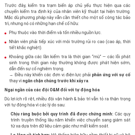
Trước đây, kiểm tra trạm biến áp chủ yếu thực hiện qua các
chuyến kiểm tra định kỳ của nhân viên kỹ thuật tại hiện trường.
Mặc dù phương pháp này vẫn cần thiết cho một số công tác bảo
trì, nhưng nó có những hạn chế cố hữu:
Phụ thuộc vào thời điểm và tốn nhiều nguồn lực.
Nhân viên phải tiếp xúc với môi trường rủi ro cao (cao áp, thời
tiết khắc nghiệt).
Khoảng giữa các lần kiểm tra là thời gian “mù” — các lỗi phát
sinh trong thời gian này thường không được phát hiện sớm,
dẫn đến sự cố nghiêm trọng.
→ Điều này khiến các đơn vị điện lực phải
phản ứng với sự cố
thay vì
ngăn chặn chúng trước khi xảy ra
.
Ngại ngần của các đội O&M đối với tự động hóa
Dù lợi ích rõ rệt, nhiều đội vận hành & bảo trì vẫn tỏ ra thận trọng
với tự động hóa vì các lý do sau:
Chịu ràng buộc bởi quy trình đã được chứng minh:
Các quy
trình truyền thống lâu năm khiến việc chuyển sang giám sát
từ xa dựa trên dữ liệu cảm giác như mất kiểm soát.