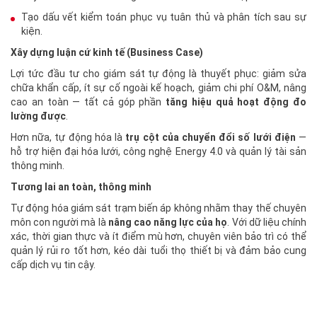
Tạo dấu vết kiểm toán phục vụ tuân thủ và phân tích sau sự
kiện.
Xây dựng luận cứ kinh tế (Business Case)
Lợi tức đầu tư cho giám sát tự động là thuyết phục: giảm sửa
chữa khẩn cấp, ít sự cố ngoài kế hoạch, giảm chi phí O&M, nâng
cao an toàn — tất cả góp phần
tăng hiệu quả hoạt động đo
lường được
.
Hơn nữa, tự động hóa là
trụ cột của chuyển đổi số lưới điện
—
hỗ trợ hiện đại hóa lưới, công nghệ Energy 4.0 và quản lý tài sản
thông minh.
Tương lai an toàn, thông minh
Tự động hóa giám sát trạm biến áp không nhằm thay thế chuyên
môn con người mà là
nâng cao năng lực của họ
. Với dữ liệu chính
xác, thời gian thực và ít điểm mù hơn, chuyên viên bảo trì có thể
quản lý rủi ro tốt hơn, kéo dài tuổi thọ thiết bị và đảm bảo cung
cấp dịch vụ tin cậy.