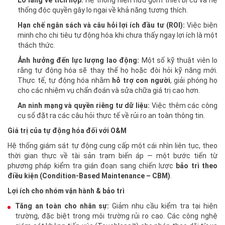
Lo lắng về tích hợp:
Hệ thống hiện hữu gồm thiết bị cũ và hệ
thống độc quyền gây lo ngại về khả năng tương thích.
Hạn chế ngân sách và câu hỏi lợi ích đầu tư (ROI):
Việc biện
minh cho chi tiêu tự động hóa khi chưa thấy ngay lợi ích là một
thách thức.
Ảnh hưởng đến lực lượng lao động:
Một số kỹ thuật viên lo
rằng tự động hóa sẽ thay thế họ hoặc đòi hỏi kỹ năng mới.
Thực tế, tự động hóa nhằm
hỗ trợ con người
, giải phóng họ
cho các nhiệm vụ chẩn đoán và sửa chữa giá trị cao hơn.
An ninh mạng và quyền riêng tư dữ liệu:
Việc thêm các công
cụ số đặt ra các câu hỏi thực tế về rủi ro an toàn thông tin.
Giá trị của tự động hóa đối với O&M
Hệ thống giám sát tự động cung cấp một cái nhìn liên tục, theo
thời gian thực về tài sản trạm biến áp — một bước tiến từ
phương pháp kiểm tra gián đoạn sang chiến lược
bảo trì theo
điều kiện (Condition-Based Maintenance – CBM)
.
Lợi ích cho nhóm vận hành & bảo trì
Tăng an toàn cho nhân sự:
Giảm nhu cầu kiểm tra tại hiện
trường, đặc biệt trong môi trường rủi ro cao. Các công nghệ